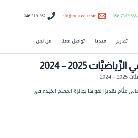
262 319 046
info@ibda-edu.com
9668 736 058
تقارير
ميديا
تواصل معنا
من نحن
ّات 2025 – 2024
 2024
أَماني غنَّام تقديرًا لفوزها بجائزة المعلم المُبدع في