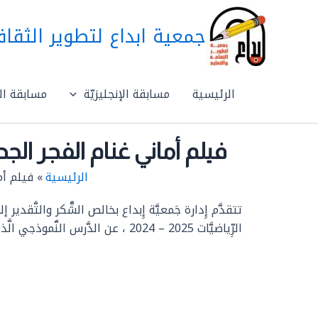
خطي
لى
جمعية ابداع لتطوير الثقاف
لمحتوى
الرئيسية
مسابقة الإنجليزيّة
مسابقة الع
فيلم أماني غنام الفجر الجديد كف
الرئيسية
فيلم أما
تتقدَّم إِدارة جَمعيَّة إِبداع بخالص الشُّكر والتَّقدير
الرِّياضيَّات 2025 – 2024 ، عن الدَّرس النَّموذجي الَّذي أَعدَّته وقدَّمتهُ بعنوان “حل أَسئلة باستعمال عيدان الثقاب”.