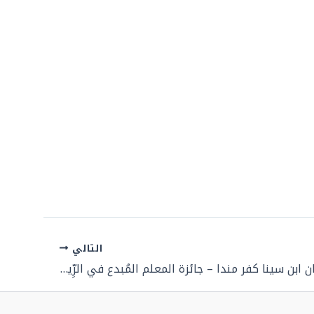
التالي
فيلم آمال زيدان ابن سينا كفر مندا – جائزة المعلم المُبدع في الرِّياضيَّات 2025 – 2024