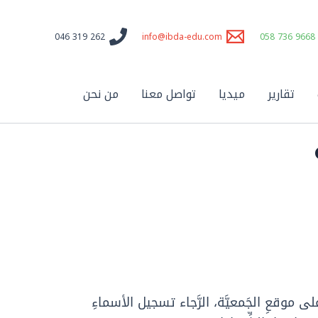
262 319 046
info@ibda-edu.com
9668 736 058
تقارير
ميديا
تواصل معنا
من نحن
لى موقعِ الجَمعيَّة، الرَّجاء تسجيل الأسماءِ