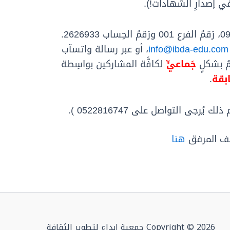
َةُ في إصدارِ الشِّهادات!).
إلى حِسابِ جَمعيَّةِ إِبداع في بنكِ البريد: كود البنك 09، رَقمُ الفرع 001 ورَقمُ الحِساب 2626933.
info@ibda-edu.com
، أو عبر رسالة واتسآب
جَماعيٍّ
لكافَّة المشاركين بواسِطة
بقة
.
ذلك
ي
رجى
التواصل
على
0522816747
).
ملف المرفق
هنا
Copyright © 2026 جمعية ابداع لتطوير الثقافة