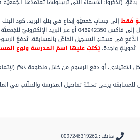
لَّابِ بدقَّةٍ. (تَذَكَّروا: الأسماءُ التي تُرسِلونَها تَعتَمدُها الجَمعيّ
ةٍ فَقط
بريد الإلكترونيّ للجَمعيَّة
تَحويلةٍ واحِدة،
يُكتبُ عليها اسمُ المدرسة ونوع المسا
ل
الاعتيادي
،
أو
دفع
الرسوم
من
خلال
منظومة
גפ”ן
(
لإتمام
ل للمسابقة يرجى تعبئة تفاصيل المدرسة والطلّاب في ال
هاتف : 0097246319262