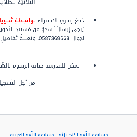
الثُّلاثيَّةِ للطُّ
دَفعُ رسومِ الاشتراك
بواسِطةِ تَحويل
يُرجى إرسالُ نُسخةٍ من مَستندِ التَّحويل إلى فاكس 046942350 أو عبر ال
لجوال 0587369668، وتعبئةُ تَفاصيلِ الدَّفعِ في مستندِ التسجيل الخاصِّ بالمسابقة. تُدفعُ الرسومُ بشكلٍ
يمكن
للمدرسة
جباية
الرسوم
بالش
ك
من أجل التّسجي
مسابقة اللّغة الإنجليزيّة
مسابقة اللّغة العربية